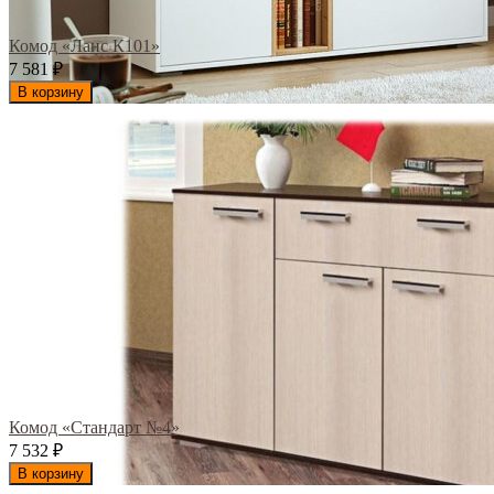
Комод «Ланс К101»
7 581
₽
В корзину
Комод «Стандарт №4»
7 532
₽
В корзину