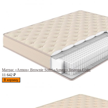
Матрас «Armos» Brownie Soft / «Армос» Брауни Софт
11 642
₽
В корзину