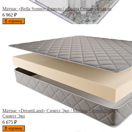
Матрас «Bella Sonno» Бландо / «Белла Сонно» Бландо
6 962
₽
В корзину
Матрас «DreamLand» Симпл Эко / Матрас «Дрим Лэнд»
Симпл Эко
6 675
₽
В корзину