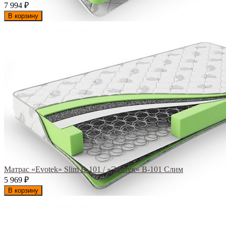
7 994
₽
В корзину
Матрас «Evotek» Slim B-101 / «Эвотек» B-101 Слим
5 969
₽
В корзину