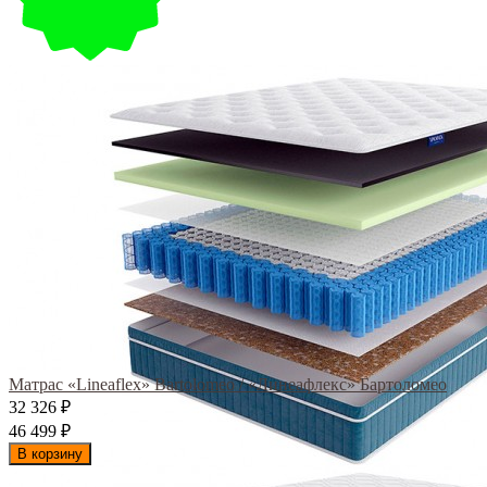
Матрас «Lineaflex» Bartolomeo / «Линеафлекс» Бартоломео
32 326
₽
46 499
₽
В корзину