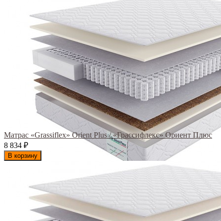
Матрас «Grassiflex» Orient Plus / «Грассифлекс» Ориент Плюс
8 834
₽
В корзину