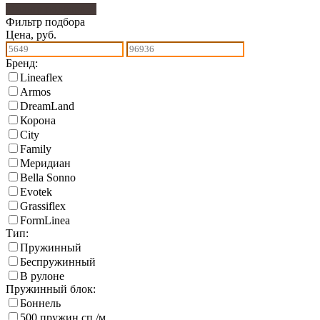
Фильтр подбора
52
Фильтр подбора
Цена, руб.
Бренд:
Lineaflex
Armos
DreamLand
Корона
City
Family
Меридиан
Bella Sonno
Еvotek
Grassiflex
FormLinea
Тип:
Пружинный
Беспружинный
В рулоне
Пружинный блок:
Боннель
500 пружин сп./м.