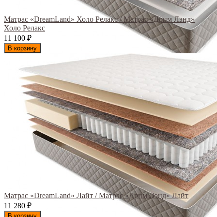
Матрас «DreamLand» Холо Релакс / Матрас «Дрим Лэнд»
Холо Релакс
11 100
₽
В корзину
Матрас «DreamLand» Лайт / Матрас «Дрим Лэнд» Лайт
11 280
₽
В корзину