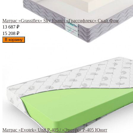
Матрас «Grassiflex» Sky Foam / «Грассифлекс» Скай Фом
13 687
₽
15 208
₽
В корзину
Матрас «Evotek» Unit Р-405 / «Эвотек» Р-405 Юнит