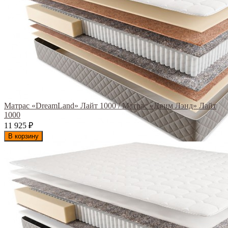
Матрас «DreamLand» Лайт 1000 / Матрас «Дрим Лэнд» Лайт
1000
11 925
₽
В корзину