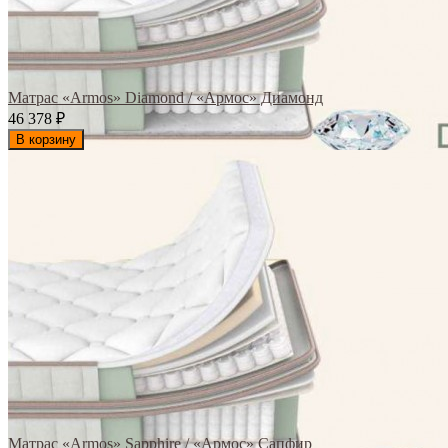
Матрас «Armos» Diamond / «Армос» Диамонд
46 378
₽
В корзину
Матрас «Armos» Sapphire / «Армос» Сапфир