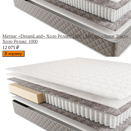
Матрас «DreamLand» Холо Релакс 1000 / Матрас «Дрим Лэнд»
Холо Релакс 1000
12 075
₽
В корзину