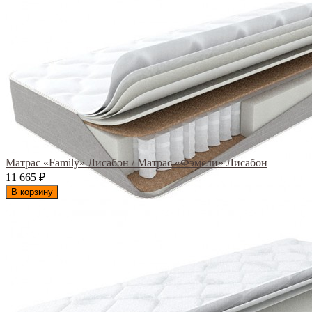
Матрас «Family» Лисабон / Матрас «Фэмели» Лисабон
11 665
₽
В корзину