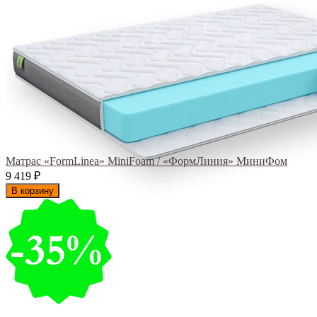
Матрас «FormLinea» MiniFoam / «ФормЛиния» МиниФом
9 419
₽
В корзину