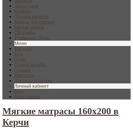
Матрасы
Аксессуары
Кровати
Детские кровати
Мебель для спальни
Мягкая мебель
ТВ-тумбы
Тумбы под обувь
Меню
Магазин
Блог
О нас
Оплата онлайн
Отзывы
Контакты
Доставка и оплата
Личный кабинет
Вход
Регистрация
Мягкие матрасы 160x200 в
Керчи