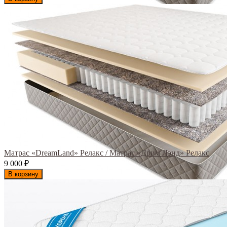
Матрас «DreamLand» Релакс / Матрас «Дрим Лэнд» Релакс
9 000
₽
В корзину