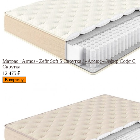
Матрас «Armos» Zefir Soft S Скрутка / «Армос» Зефир Софт С
Скрутка
12 475
₽
В корзину