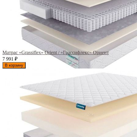
Матрас «Grassiflex» Orient / «Грассифлекс» Ориент
7 991
₽
В корзину