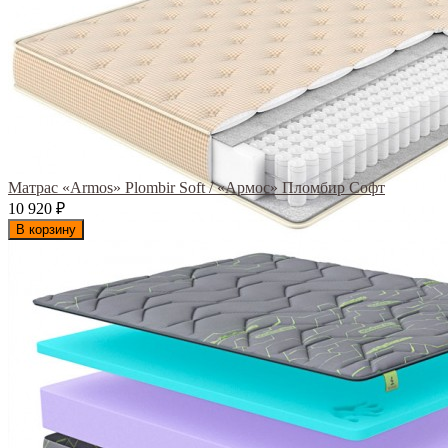
Матрас «Armos» Plombir Soft / «Армос» Пломбир Софт
10 920
₽
В корзину