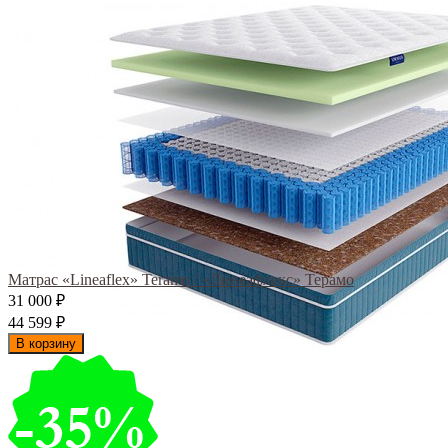
Матрас «Lineaflex» Teramo / «Линеафлекс» Терамо
31 000
₽
44 599
₽
В корзину