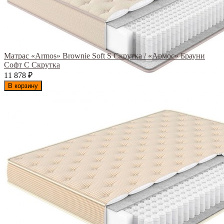
Матрас «Armos» Brownie Soft S Скрутка / «Армос» Брауни
Софт С Скрутка
11 878
₽
В корзину