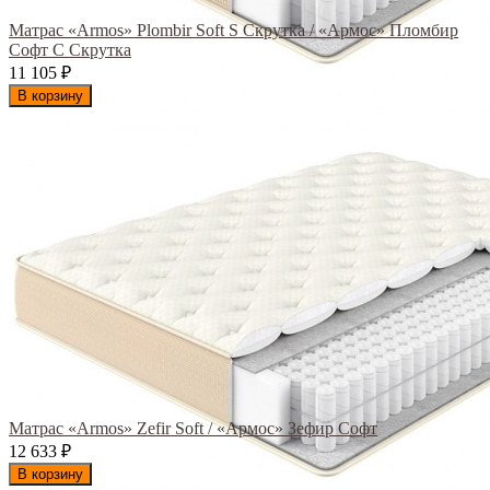
Матрас «Armos» Plombir Soft S Скрутка / «Армос» Пломбир
Софт С Скрутка
11 105
₽
В корзину
Матрас «Armos» Zefir Soft / «Армос» Зефир Софт
12 633
₽
В корзину