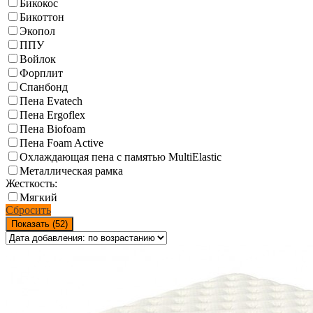
Бикокос
Бикоттон
Экопол
ППУ
Войлок
Форплит
Спанбонд
Пена Evatech
Пена Ergoflex
Пена Biofoam
Пена Foam Active
Охлаждающая пена с памятью MultiElastic
Металлическая рамка
Жесткость:
Мягкий
Сбросить
Показать (
52
)