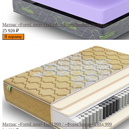
Матрас «FormLinea» Oxford / «ФормЛиния» Оксфорд
25 926
₽
В корзину
Матрас «FormLinea» Gold 999 / «ФормЛиния» Голд 999