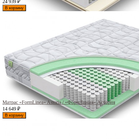
24 939
₽
В корзину
Матрас «FormLinea» Astoria / «ФормЛиния» Астория
14 649
₽
В корзину