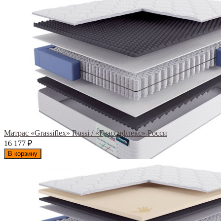
Матрас «Grassiflex» Rossi / «Грассифлекс» Росси
16 177
₽
В корзину