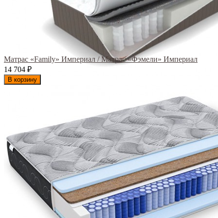
Матрас «Family» Империал / Матрас «Фэмели» Империал
14 704
₽
В корзину