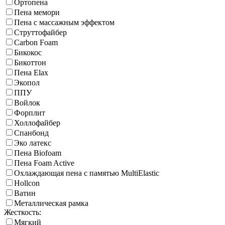
Ортопена
Пена мемори
Пена с массажным эффектом
Струттофайбер
Carbon Foam
Бикокос
Бикоттон
Пена Elax
Экопол
ППУ
Войлок
Форплит
Холлофайбер
Спанбонд
Эко латекс
Пена Biofoam
Пена Foam Active
Охлаждающая пена с памятью MultiElastic
Hollcon
Ватин
Металлическая рамка
Жесткость:
Мягкий