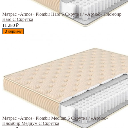
Матрас «Armos» Plombir Hard S Скрутка / «Армос» Пломбир
Hard С Скрутка
11 280
₽
В корзину
Матрас «Armos» Plombir Medium S Скрутка / «Армос»
Пломбир Медиум С Скрутка