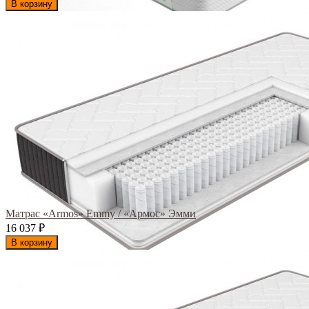
В корзину
Матрас «Armos» Emmy / «Армос» Эмми
16 037
₽
В корзину