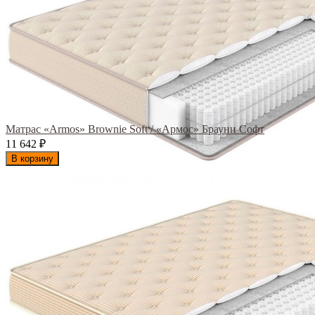
Матрас «Armos» Brownie Soft / «Армос» Брауни Софт
11 642
₽
В корзину