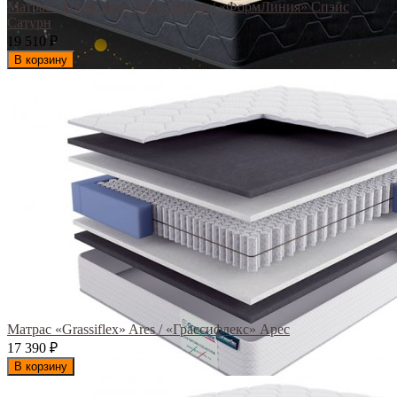
Матрас «FormLinea» Space Saturn / «ФормЛиния» Спэйс
Сатурн
19 510
₽
В корзину
Матрас «Grassiflex» Ares / «Грассифлекс» Арес
17 390
₽
В корзину