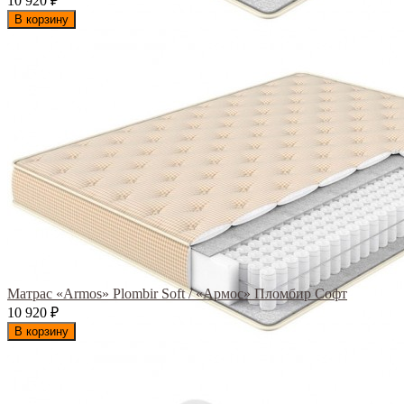
10 920
₽
В корзину
Матрас «Armos» Plombir Soft / «Армос» Пломбир Софт
10 920
₽
В корзину