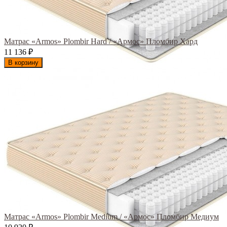
Матрас «Armos» Plombir Hard / «Армос» Пломбир Хард
11 136
₽
В корзину
Матрас «Armos» Plombir Medium / «Армос» Пломбир Медиум