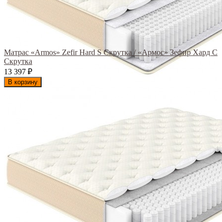
Матрас «Armos» Zefir Hard S Скрутка / «Армос» Зефир Хард С
Скрутка
13 397
₽
В корзину