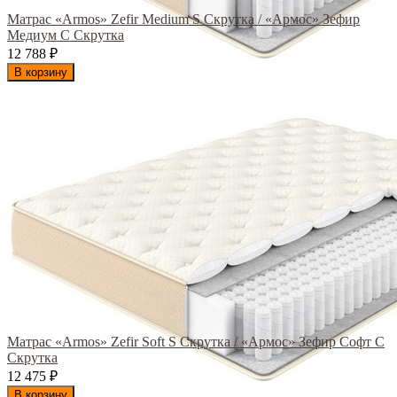
Матрас «Armos» Zefir Medium S Скрутка / «Армос» Зефир
Медиум С Скрутка
12 788
₽
В корзину
Матрас «Armos» Zefir Soft S Скрутка / «Армос» Зефир Софт С
Скрутка
12 475
₽
В корзину