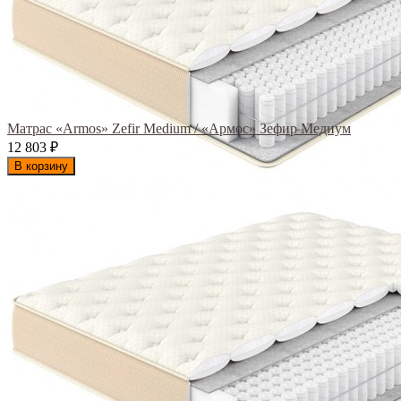
Матрас «Armos» Zefir Medium / «Армос» Зефир Медиум
12 803
₽
В корзину