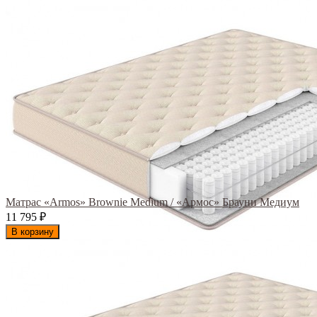
Матрас «Armos» Brownie Medium / «Армос» Брауни Медиум
11 795
₽
В корзину