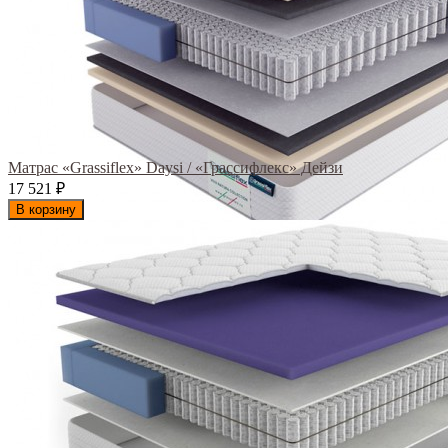
Матрас «Grassiflex» Daysi / «Грассифлекс» Дейзи
17 521
₽
В корзину