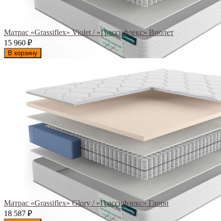
Матрас «Grassiflex» Violet / «Грассифлекс» Виолет
15 960
₽
В корзину
Матрас «Grassiflex» Glory / «Грассифлекс» Глори
18 587
₽