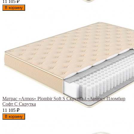
11 105
₽
В корзину
Матрас «Armos» Plombir Soft S Скрутка / «Армос» Пломбир
Софт С Скрутка
11 105
₽
В корзину