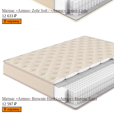
Матрас «Armos» Zefir Soft / «Армос» Зефир Софт
12 633
₽
В корзину
Матрас «Armos» Brownie Hard / «Армос» Брауни Хард
12 597
₽
В корзину