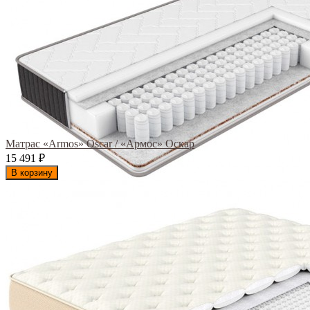
Матрас «Armos» Oscar / «Армос» Оскар
15 491
₽
В корзину