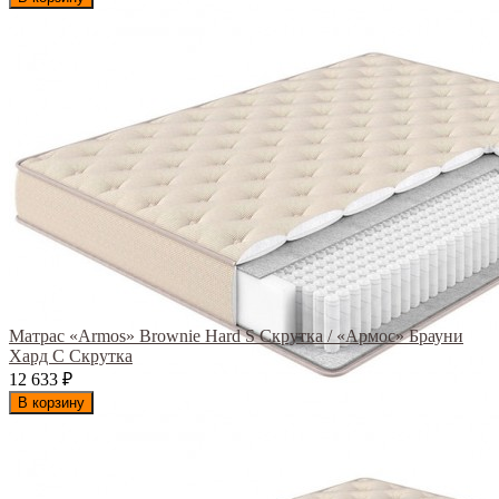
Матрас «Armos» Brownie Hard S Скрутка / «Армос» Брауни
Хард С Скрутка
12 633
₽
В корзину