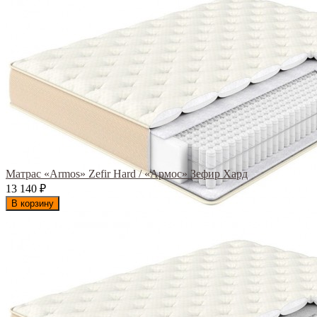
Матрас «Armos» Zefir Hard / «Армос» Зефир Хард
13 140
₽
В корзину