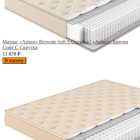
Матрас «Armos» Brownie Soft S Скрутка / «Армос» Брауни
Софт С Скрутка
11 878
₽
В корзину