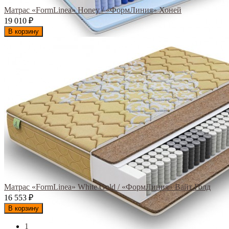
Матрас «FormLinea» Honey / «ФормЛиния» Хоней
19 010
₽
В корзину
Матрас «FormLinea» White Gold / «ФормЛиния» Вайт Голд
16 553
₽
В корзину
1