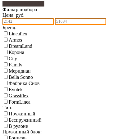
Фильтр подбора
349
Фильтр подбора
Цена, руб.
Бренд:
Lineaflex
Armos
DreamLand
Корона
City
Family
Меридиан
Bella Sonno
Фабрика Снов
Еvotek
Grassiflex
FormLinea
Тип:
Пружинный
Беспружинный
В рулоне
Пружинный блок:
Боннель