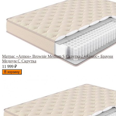
Матрас «Armos» Brownie Medium S Скрутка / «Армос» Брауни
Медиум С Скрутка
11 999
₽
В корзину